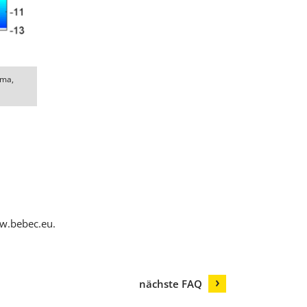
sma,
ww.bebec.eu
.
nächste FAQ