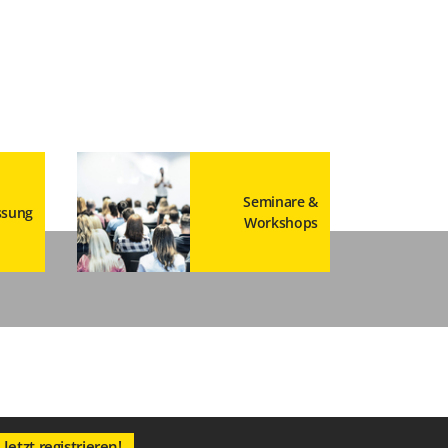
Seminare &
ssung
Workshops
Jetzt registrieren!