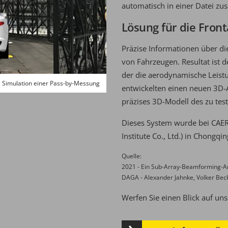
automatisch in einer Datei z
Lösung für die Fron
Präzise Informationen über die
von Fahrzeugen. Resultat ist 
der die aerodynamische Leistu
e Simulation einer Pass-by-Messung
entwickelten einen neuen 3D-A
präzises 3D-Modell des zu test
Dieses System wurde bei
CAER
Institute Co., Ltd.) in Chongqi
Quelle:
2021 - Ein Sub-Array-Beamforming-An
DAGA - Alexander Jahnke, Volker Beck
Werfen Sie einen Blick auf un