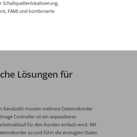
 Schallquellenlokalisierung,
nt, FAM) und kombinierte
che Lösungen für
en Kanalzahl müssen mehrere Datenrekorder
mage Controller ist ein anpassbares
beitsablauf für den Kunden einfach wird. Mit
atenrekorder
zu und führt die erzeugten Daten