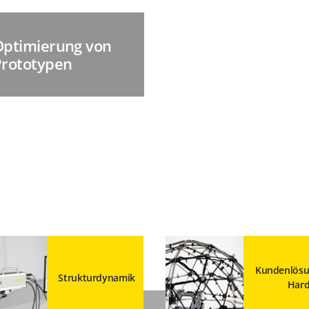
Optimierung von
Prototypen
Kundenlös
Strukturdynamik
Har