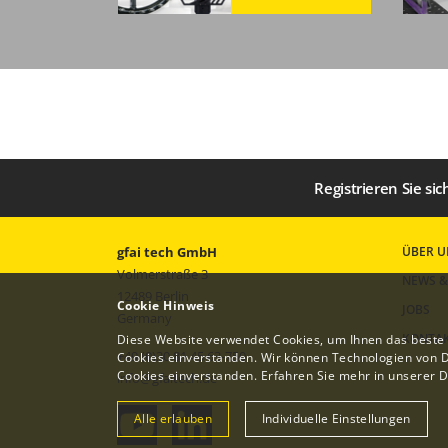
Registrieren Sie si
gfai tech GmbH
ÜBER U
Volmerstraße 3
NEWS &
12489 Berlin
Cookie Hinweis
JOBS
Germany
KONTA
Diese Website verwendet Cookies, um Ihnen das beste 
+49 (0)30 81 45 63-750
Cookies einverstanden. Wir können Technologien von Dr
Cookies einverstanden. Erfahren Sie mehr in unserer
D
info
@
gfaitech.de
Alle erlauben
Individuelle Einstellungen