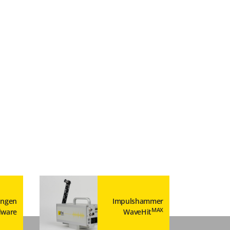
ungen
Impulshammer
MAX
dware
WaveHit