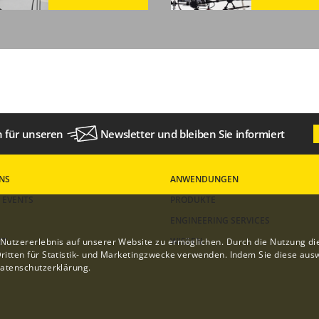
ch für unseren
Newsletter
und bleiben Sie informiert
NS
ANWENDUNGEN
 EVENTS
PRODUKTE
ENGINEERING SERVICES
KT
WISSEN
Nutzererlebnis auf unserer Website zu ermöglichen. Durch die Nutzung di
itten für Statistik- und Marketingzwecke verwenden. Indem Sie diese ausw
atenschutzerklärung
.