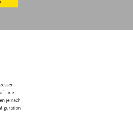
n
zessen.
of-Line-
en je nach
nfiguration