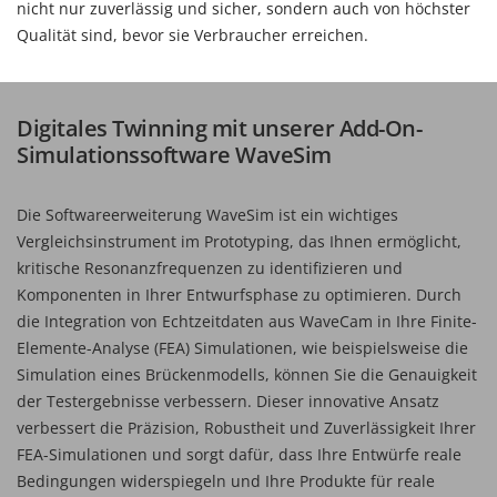
nicht nur zuverlässig und sicher, sondern auch von höchster
Qualität sind, bevor sie Verbraucher erreichen.
Digitales Twinning mit unserer Add-On-
Simulationssoftware WaveSim
Die Softwareerweiterung WaveSim ist ein wichtiges
Vergleichsinstrument im Prototyping, das Ihnen ermöglicht,
kritische Resonanzfrequenzen zu identifizieren und
Komponenten in Ihrer Entwurfsphase zu optimieren. Durch
die Integration von Echtzeitdaten aus WaveCam in Ihre Finite-
Elemente-Analyse (FEA) Simulationen, wie beispielsweise die
Simulation eines Brückenmodells, können Sie die Genauigkeit
der Testergebnisse verbessern. Dieser innovative Ansatz
verbessert die Präzision, Robustheit und Zuverlässigkeit Ihrer
FEA-Simulationen und sorgt dafür, dass Ihre Entwürfe reale
Bedingungen widerspiegeln und Ihre Produkte für reale