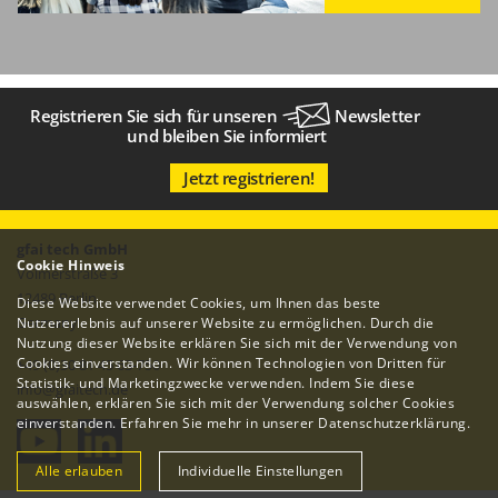
Registrieren Sie sich für unseren
Newsletter
und bleiben Sie informiert
Jetzt registrieren!
gfai tech GmbH
Cookie Hinweis
Volmerstraße 3
12489 Berlin
Diese Website verwendet Cookies, um Ihnen das beste
Germany
Nutzererlebnis auf unserer Website zu ermöglichen. Durch die
Nutzung dieser Website erklären Sie sich mit der Verwendung von
Cookies einverstanden. Wir können Technologien von Dritten für
+49 (0)30 81 45 63-750
Statistik- und Marketingzwecke verwenden. Indem Sie diese
info
@
gfaitech.de
auswählen, erklären Sie sich mit der Verwendung solcher Cookies
einverstanden. Erfahren Sie mehr in unserer
Datenschutzerklärung
.
Alle erlauben
Individuelle Einstellungen