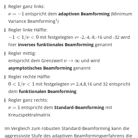
Regler ganz links:
ν
=
−
1
=
−
1
entspricht dem
adaptiven Beamforming
(Minimum
ν
1
Variance Beamforming
)
Regler linke Hälfte:
−
1
<
1
/
ν
<
0
−
1
<
1
/
<
0
mit festgelegten ν= -2,-4,-8,-16 und -32 wird
ν
hier
inverses funktionales Beamforming
genannt
Regler mittig:
ν
→
∞
entspricht dem Grenzwert
→
∞
und wird
ν
asymptotisches Beamforming
genannt
Regler rechte Hälfte:
0
<
1
/
ν
<
1
0
<
1
/
<
1
mit festgelegten ν= 2,4,8,16 und 32 entspricht
ν
dem
funktionalen Beamforming
Regler ganz rechts:
ν
=
1
=
1
entspricht dem
Standard-Beamforming
mit
ν
Kreuzspektralmatrix
Im Vergleich zum robusten Standard-Beamforming kann die
aggressivste Stufe des adaptiven Beamformingverfahrens die