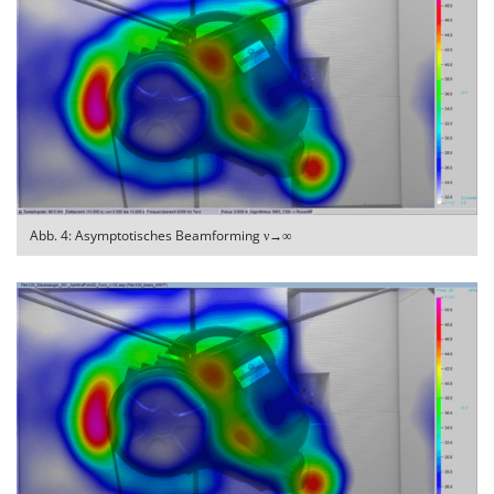
Abb. 4: Asymptotisches Beamforming ν→∞