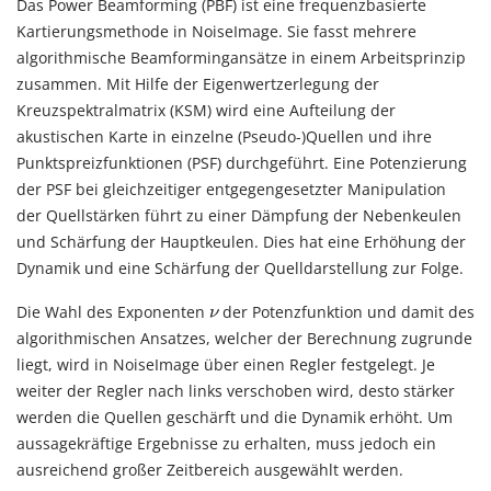
Das Power Beamforming (PBF) ist eine frequenzbasierte
Kartierungsmethode in
NoiseImage
. Sie fasst mehrere
algorithmische Beamformingansätze in einem Arbeitsprinzip
zusammen. Mit Hilfe der Eigenwertzerlegung der
Kreuzspektralmatrix
(KSM) wird eine Aufteilung der
akustischen Karte in einzelne (Pseudo-)Quellen und ihre
Punktspreizfunktionen
(PSF) durchgeführt. Eine Potenzierung
der PSF bei gleichzeitiger entgegengesetzter Manipulation
der Quellstärken führt zu einer Dämpfung der Nebenkeulen
und Schärfung der Hauptkeulen. Dies hat eine Erhöhung der
Dynamik und eine Schärfung der Quelldarstellung zur Folge.
ν
Die Wahl des Exponenten
der Potenzfunktion und damit des
ν
algorithmischen Ansatzes, welcher der Berechnung zugrunde
liegt, wird in NoiseImage über einen Regler festgelegt. Je
weiter der Regler nach links verschoben wird, desto stärker
werden die Quellen geschärft und die Dynamik erhöht. Um
aussagekräftige Ergebnisse zu erhalten, muss jedoch ein
ausreichend großer Zeitbereich ausgewählt werden.