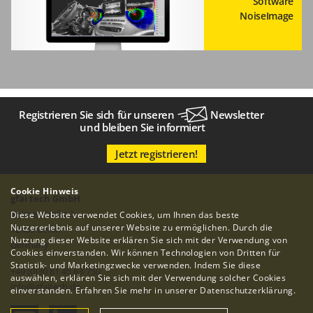
Software
NoiseImage
Registrieren Sie sich für unseren
Newsletter
und bleiben Sie informiert
Jetzt registrieren!
Cookie Hinweis
gfai tech GmbH
Volmerstraße 3
Diese Website verwendet Cookies, um Ihnen das beste
Nutzererlebnis auf unserer Website zu ermöglichen. Durch die
12489 Berlin
Nutzung dieser Website erklären Sie sich mit der Verwendung von
Germany
Cookies einverstanden. Wir können Technologien von Dritten für
Statistik- und Marketingzwecke verwenden. Indem Sie diese
+49 (0)30 81 45 63-750
auswählen, erklären Sie sich mit der Verwendung solcher Cookies
info
@
gfaitech.de
einverstanden. Erfahren Sie mehr in unserer
Datenschutzerklärung
.