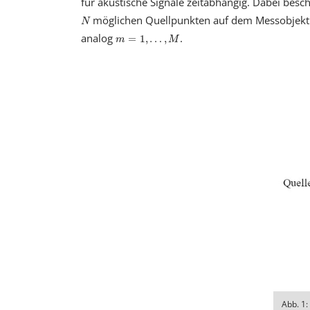
für akustische Signale zeitabhängig. Dabei besc
N
möglichen Quellpunkten auf dem Messobjekt.
N
m
=
1
,
…
,
M
analog
.
=
1
,
…
,
m
M
Abb. 1: