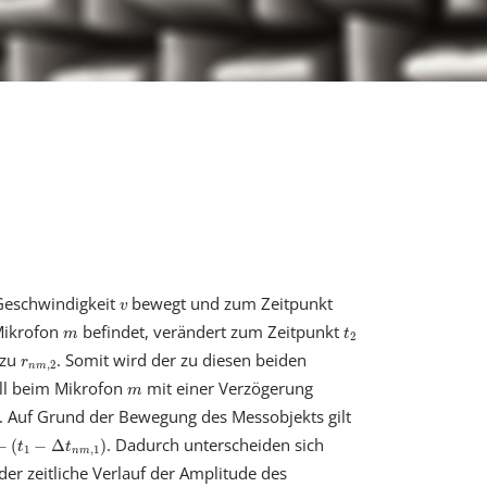
v
 Geschwindigkeit
bewegt und zum Zeitpunkt
v
t
2
m
ikrofon
befindet, verändert zum Zeitpunkt
m
t
2
r
n
m
,
2
 zu
. Somit wird der zu diesen beiden
r
,
2
n
m
m
all beim Mikrofon
mit einer Verzögerung
m
Auf Grund der Bewegung des Messobjekts gilt
−
Δ
t
n
m
,
1
)
. Dadurch unterscheiden sich
−
(
−
Δ
)
t
t
1
,
1
n
m
er zeitliche Verlauf der Amplitude des