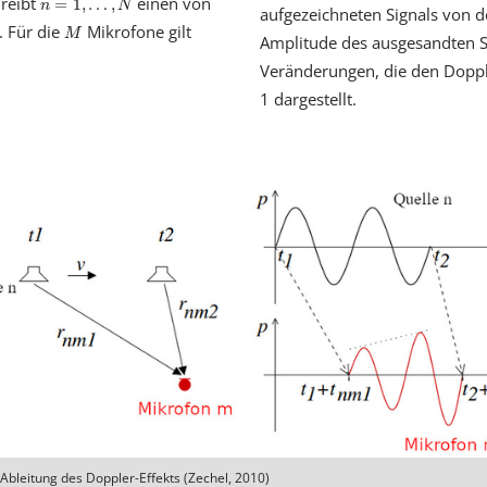
hreibt
einen von
=
1
,
…
,
n
N
aufgezeichneten Signals von d
M
 Für die
Mikrofone gilt
M
Amplitude des ausgesandten Si
Veränderungen, die den Doppler
1 dargestellt.
 Ableitung des Doppler-Effekts (Zechel, 2010)