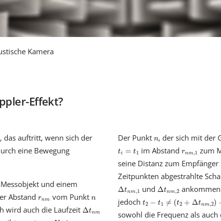
stische Kamera
ppler-Effekt?
n
 das auftritt, wenn sich der
Der Punkt
, der sich mit der
n
t
i
=
t
1
r
n
m
,
1
durch eine Bewegung
im Abstand
zum M
=
t
t
r
1
,
1
i
n
m
seine Distanz zum Empfänger
Zeitpunkten abgestrahlte Sch
 Messobjekt und einem
Δ
t
n
m
,
1
Δ
t
n
m
,
2
und
ankommen. 
Δ
Δ
t
t
,
1
,
2
n
m
n
m
r
n
m
n
der Abstand
vom Punkt
t
2
−
t
1
≠
(
t
2
+
Δ
t
n
m
,
2
)
−
(
t
1
r
n
jedoch
n
m
−
≠
(
+
Δ
)
t
t
t
t
2
1
2
,
2
Δ
t
n
m
n
m
ch wird auch die Laufzeit
Δ
t
sowohl die Frequenz als auch d
n
m
n
=
1
,
…
,
N